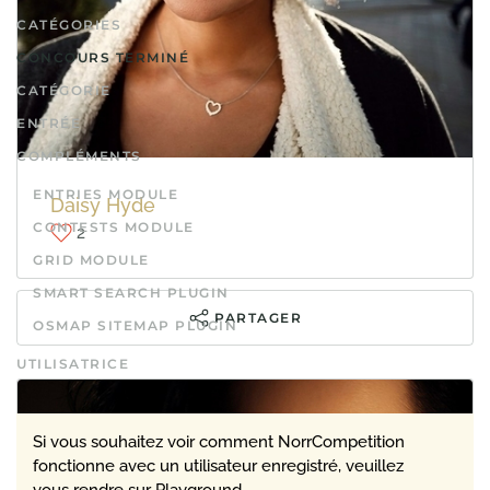
CATÉGORIES
CONCOURS TERMINÉ
CATÉGORIE
ENTRÉE
Elizabeth Gepp
COMPLÉMENTS
4
ENTRIES MODULE
Daisy Hyde
CONTESTS MODULE
2
PARTAGER
GRID MODULE
SMART SEARCH PLUGIN
PARTAGER
OSMAP SITEMAP PLUGIN
UTILISATRICE
Si vous souhaitez voir comment NorrCompetition
fonctionne avec un utilisateur enregistré, veuillez
vous rendre sur
Playground
.