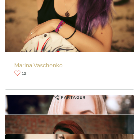
Michelle Franc
16
PARTAGER
Katya Kurash
14
Marina Vaschenko
12
PARTAGER
PARTAGER