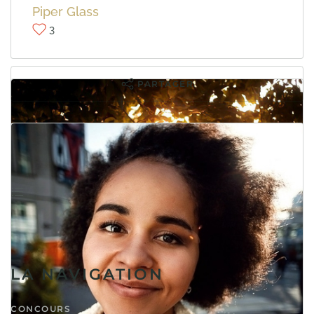
Piper Glass
3
PARTAGER
PARTAGER
RETOUR À LA LISTE
Propulsé par
NorrCompetition
LA NAVIGATION
CONCOURS