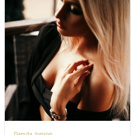
Iveta Pazauskaite
13
Joanna Cedric
11
PARTAGER
Danuta Jonson