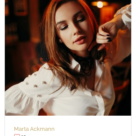
Elena Melnikova
17
PARTAGER
Marta Ackmann