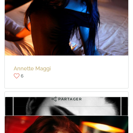
Sofie Wattmann
10
Ilona Francois
8
PARTAGER
Annette Maggi
6
PARTAGER
PARTAGER