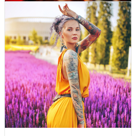
Samantha Pickering
7
Donna Peltier
5
PARTAGER